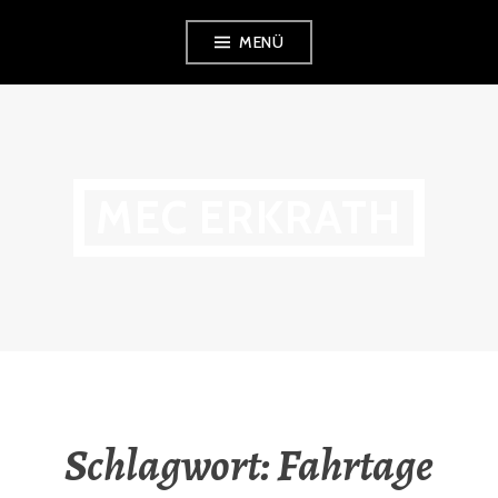
Zum
MENÜ
Inhalt
springen
MEC ERKRATH
Schlagwort:
Fahrtage