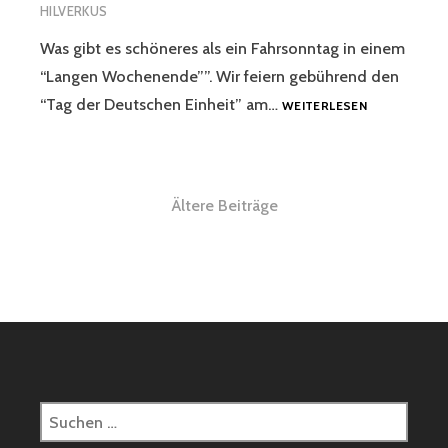
HILVERKUS
Was gibt es schöneres als ein Fahrsonntag in einem
“Langen Wochenende””. Wir feiern gebührend den
FAHRSONNT
“Tag der Deutschen Einheit” am…
WEITERLESEN
OKTOBER
2022
Beitragsnavigation
Ältere Beiträge
Suchen
nach: