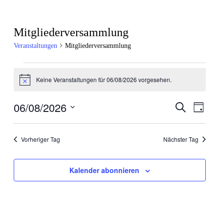
Mitgliederversammlung
Veranstaltungen
Mitgliederversammlung
Veranstaltungen
Keine Veranstaltungen für 06/08/2026 vorgesehen.
für
Hinweis
06/08/2026
06/08/2026
Veranstal
Veran
Suche
Tag
Ansic
Suche
Datum
Navig
wählen.
und
Vorheriger Tag
Nächster Tag
Ansichten
Navigati
Kalender abonnieren