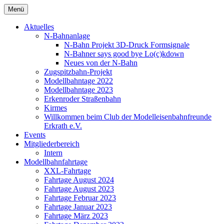
Zum
Menü
Inhalt
springen
Aktuelles
N-Bahnanlage
N-Bahn Projekt 3D-Druck Formsignale
N-Bahner says good bye Lo(c)kdown
Neues von der N-Bahn
Zugspitzbahn-Projekt
Modellbahntage 2022
Modellbahntage 2023
Erkenroder Straßenbahn
Kirmes
Willkommen beim Club der Modelleisenbahnfreunde
Erkrath e.V.
Events
Mitgliederbereich
Intern
Modellbahnfahrtage
XXL-Fahrtage
Fahrtage August 2024
Fahrtage August 2023
Fahrtage Februar 2023
Fahrtage Januar 2023
Fahrtage März 2023