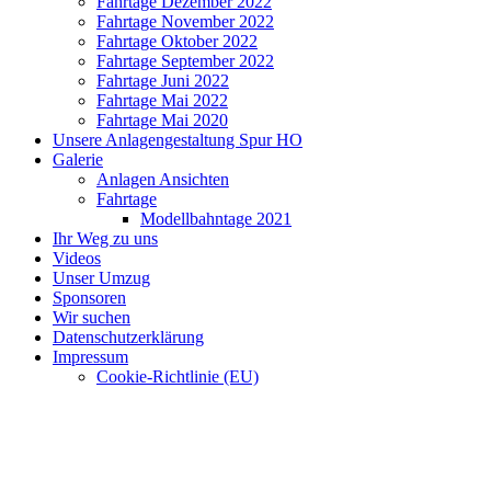
Fahrtage Dezember 2022
Fahrtage November 2022
Fahrtage Oktober 2022
Fahrtage September 2022
Fahrtage Juni 2022
Fahrtage Mai 2022
Fahrtage Mai 2020
Unsere Anlagengestaltung Spur HO
Galerie
Anlagen Ansichten
Fahrtage
Modellbahntage 2021
Ihr Weg zu uns
Videos
Unser Umzug
Sponsoren
Wir suchen
Datenschutzerklärung
Impressum
Cookie-Richtlinie (EU)
MEC Erkrath