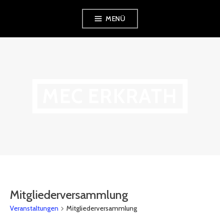
Zum
MENÜ
Inhalt
springen
MEC ERKRATH
Mitgliederversammlung
Veranstaltungen
Mitgliederversammlung