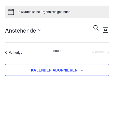
Veranstaltungen
Es wurden keine Ergebnisse gefunden.
Hinweis
Veran
Ve
SUCHE
Anstehende
LISTE
An
Such
Na
Datum
und
wählen.
Heute
Ansic
Veranstaltungen
Vorherige
NÄCHSTE
VERANSTA
Navig
KALENDER ABONNIEREN