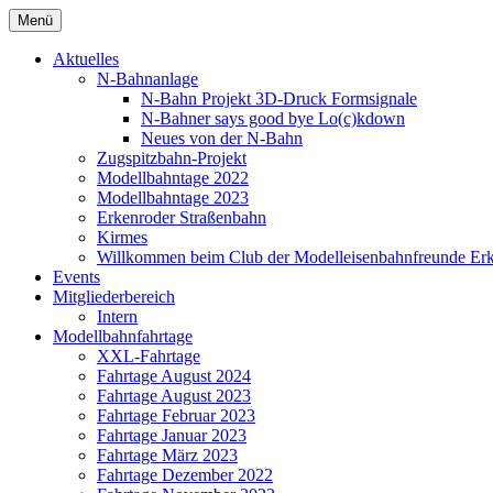
Zum
Menü
Inhalt
springen
Aktuelles
N-Bahnanlage
N-Bahn Projekt 3D-Druck Formsignale
N-Bahner says good bye Lo(c)kdown
Neues von der N-Bahn
Zugspitzbahn-Projekt
Modellbahntage 2022
Modellbahntage 2023
Erkenroder Straßenbahn
Kirmes
Willkommen beim Club der Modelleisenbahnfreunde Erkr
Events
Mitgliederbereich
Intern
Modellbahnfahrtage
XXL-Fahrtage
Fahrtage August 2024
Fahrtage August 2023
Fahrtage Februar 2023
Fahrtage Januar 2023
Fahrtage März 2023
Fahrtage Dezember 2022