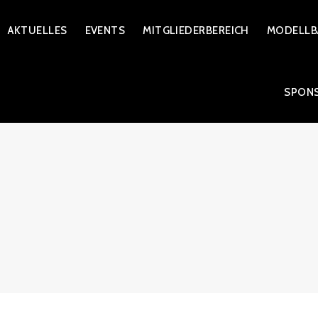
Zum
AKTUELLES
EVENTS
MITGLIEDERBEREICH
MODELLB
Inhalt
springen
SPON