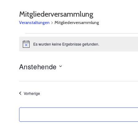
Mitgliederversammlung
Veranstaltungen
Mitgliederversammlung
Veranstaltungen
Es wurden keine Ergebnisse gefunden.
Hinweis
Anstehende
Datum
wählen.
Veranstaltungen
Vorherige